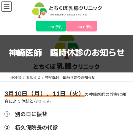
コ
ナ
ン
ビ
テ
ゲ
ン
ー
ツ
シ
LINE予約
WEB予約
へ
ョ
ス
ン
キ
に
神崎医師 臨時休診のお知らせ
ッ
移
プ
動
HOME
お知らせ
神崎医師 臨時休診のお知らせ
3月10日（月）、11日（火）
の神崎医師の診察は都
合により休診となります。
① 別の日に振替
② 杤久保院長の代診