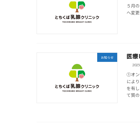
５月の
へ変更
医療
お知らせ
202
①オン
により
を有し
て質の